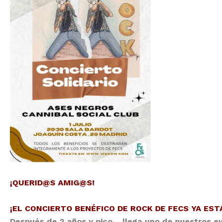
¡QUERID@S AMIG@S!
¡EL CONCIERTO BENÉFICO DE ROCK DE FECS YA EST
Después de 2 años y pico… llega uno de nuestros e