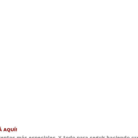
Á AQUÍ!
ventos más especiales. Y todo para seguir haciendo c