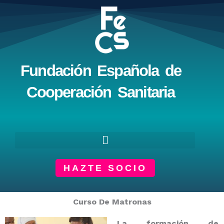
Ir
al
contenido
Fundación Española de
Cooperación Sanitaria
HAZTE SOCIO
Curso De Matronas
La
formación de