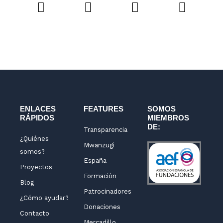
L
I
F
Y
i
n
a
o
n
s
c
u
k
t
e
t
e
a
b
u
d
g
o
b
i
r
o
e
n
a
k
m
-
ENLACES
FEATURES
SOMOS
RÁPIDOS
MIEMBROS
f
DE:
Transparencia
¿Quiénes
Mwanzugi
somos?
España
Proyectos
Formación
Blog
Patrocinadores
¿Cómo ayudar?
Donaciones
Contacto
Mercadillo