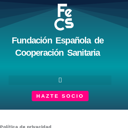
Ir
al
contenido
Fundación Española de
Cooperación Sanitaria
HAZTE SOCIO
Política de privacidad