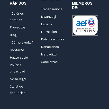
RÁPIDOS
MIEMBROS
f
DE:
Transparencia
¿Quiénes
Mwanzugi
somos?
España
Proyectos
Formación
Blog
Patrocinadores
¿Cómo ayudar?
Donaciones
Contacto
Mercadillo
Hazte socio
Conciertos
Política
privacidad
Aviso legal
Canal de
denuncias