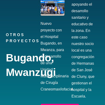
apoyando el
desarrollo
sanitario y
Nuevo
educativo de
proyecto con
la zona. En
OTROS
el Hospital
este caso
PROYECTOS
Bugando, en
nuestro socio
Mwanza, para
local es una
Bugando,
el desarrollo
congregación
de una
de Hermanas
Mwanzugi
Unidad
de San José
Multidisciplinaria
de Cluny, que
de Cirugía
gestionan el
Craneomaxilofacial.
hospital y la
Escuela.