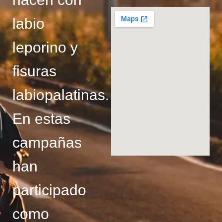
labio
leporino y
fisuras
labiopalatinas.
En estas
campañas
han
participado
como