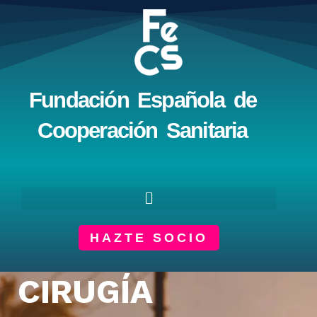
Ir
al
contenido
Fundación Española de
Cooperación Sanitaria
HAZTE SOCIO
CIRUGÍA