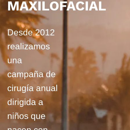
MAXILOFACIAL
Desde 2012
realizamos
una
campaña de
cirugía anual
dirigida a
niños que
nacen con