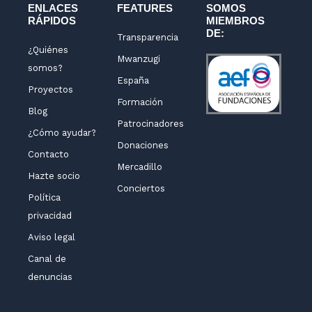
m
-
ENLACES
FEATURES
SOMOS
RÁPIDOS
MIEMBROS
f
DE:
Transparencia
¿Quiénes
Mwanzugi
somos?
España
Proyectos
Formación
Blog
Patrocinadores
¿Cómo ayudar?
Donaciones
Contacto
Mercadillo
Hazte socio
Conciertos
Política
privacidad
Aviso legal
Canal de
denuncias