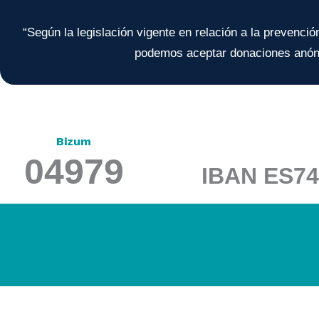
“Según la legislación vigente en relación a la prevenci
podemos aceptar donaciones anóni
Bizum
04979
IBAN ES74
Descárgate el
formulario para hac