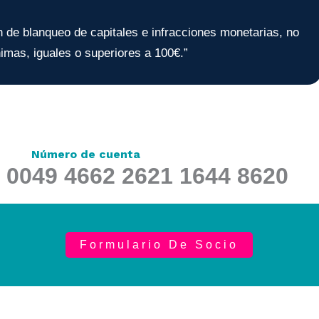
ón de blanqueo de capitales e infracciones monetarias, no
mas, iguales o superiores a 100€.”
Número de cuenta
 0049 4662 2621 1644 8620
Formulario De Socio
erte socio
y envíalo a info@fecs.es