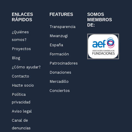
n
a
k
m
-
ENLACES
FEATURES
SOMOS
RÁPIDOS
MIEMBROS
f
DE:
Transparencia
¿Quiénes
Mwanzugi
somos?
España
Proyectos
Formación
Blog
Patrocinadores
¿Cómo ayudar?
Donaciones
Contacto
Mercadillo
Hazte socio
Conciertos
Política
privacidad
Aviso legal
Canal de
denuncias