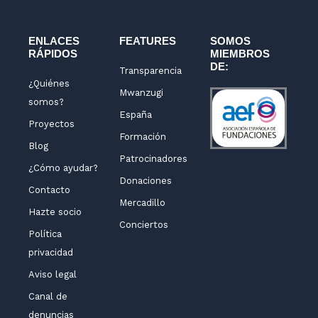
i
r
o
e
n
a
k
m
-
ENLACES
FEATURES
SOMOS
RÁPIDOS
MIEMBROS
f
DE:
Transparencia
¿Quiénes
Mwanzugi
somos?
España
Proyectos
Formación
Blog
Patrocinadores
¿Cómo ayudar?
Donaciones
Contacto
Mercadillo
Hazte socio
Conciertos
Política
privacidad
Aviso legal
Canal de
denuncias