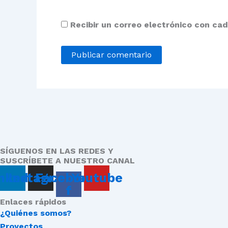
Recibir un correo electrónico con ca
SÍGUENOS EN LAS REDES Y
SUSCRÍBETE A NUESTRO CANAL
nkedin
Instagram
Facebook-
Youtube
f
Enlaces rápidos
¿Quiénes somos?
Proyectos