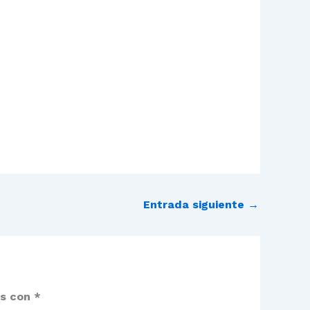
Entrada siguiente
→
os con
*