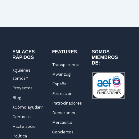
n
s
c
u
k
t
e
t
e
a
b
u
d
g
o
b
i
r
o
e
n
a
k
m
-
ENLACES
FEATURES
SOMOS
RÁPIDOS
MIEMBROS
f
DE:
Transparencia
¿Quiénes
Mwanzugi
somos?
España
Proyectos
Formación
Blog
Patrocinadores
¿Cómo ayudar?
Donaciones
Contacto
Mercadillo
Hazte socio
Conciertos
Política