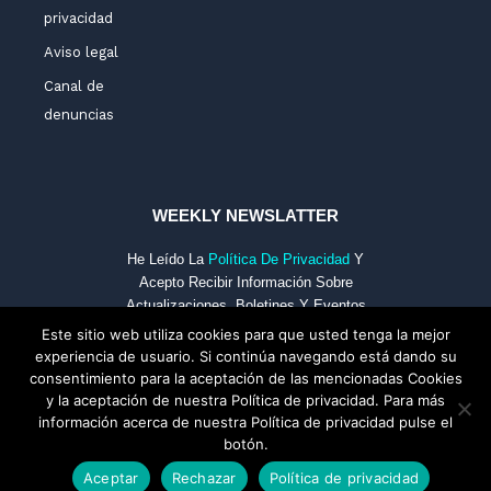
privacidad
Aviso legal
Canal de
denuncias
WEEKLY NEWSLATTER
He Leído La
Política De Privacidad
Y
Acepto Recibir Información Sobre
Actualizaciones, Boletines Y Eventos
De FECS Por Medios Electrónicos.
Este sitio web utiliza cookies para que usted tenga la mejor
experiencia de usuario. Si continúa navegando está dando su
consentimiento para la aceptación de las mencionadas Cookies
y la aceptación de nuestra Política de privacidad. Para más
Email
Subscríbete
información acerca de nuestra Política de privacidad pulse el
botón.
Aceptar
Rechazar
Política de privacidad
Copyright 2022 - F.E.C.S. © |
UX-UI Consultant By AGM
Todos Los Derechos Reservados