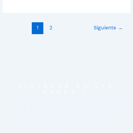
1
2
Siguiente
→
SÍGUENOS EN LAS
REDES Y
SUSCRÍBETE A
NUESTRO