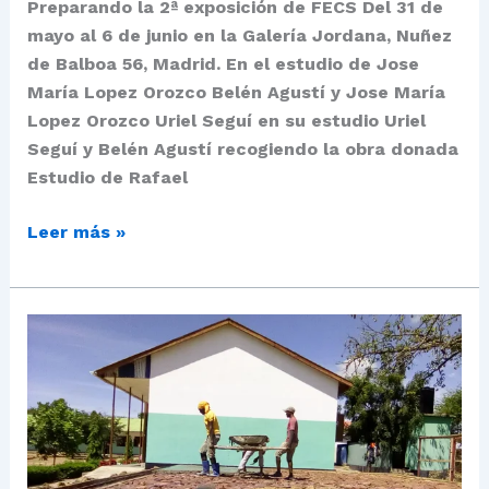
Preparando la 2ª exposición de FECS Del 31 de
mayo al 6 de junio en la Galería Jordana, Nuñez
de Balboa 56, Madrid. En el estudio de Jose
María Lopez Orozco Belén Agustí y Jose María
Lopez Orozco Uriel Seguí en su estudio Uriel
Seguí y Belén Agustí recogiendo la obra donada
Estudio de Rafael
Leer más »
Poniendo
los
cimientos
de
la
educación