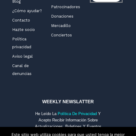
Blog
Patrocinadores
¿Cómo ayudar?
Donaciones
Contacto
Mercadillo
Hazte socio
Conciertos
Política
privacidad
Aviso legal
Canal de
denuncias
WEEKLY NEWSLATTER
He Leído La
Política De Privacidad
Y
Acepto Recibir Información Sobre
Actualizaciones, Boletines Y Eventos
De FECS Por Medios Electrónicos.
Este sitio web utiliza cookies para que usted tenga la mejor