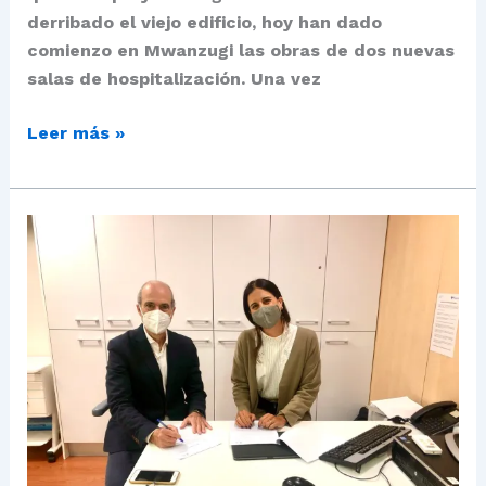
derribado el viejo edificio, hoy han dado
comienzo en Mwanzugi las obras de dos nuevas
salas de hospitalización. Una vez
Leer más »
Alianza
con
la
Fundación
Soñar
Despiertos