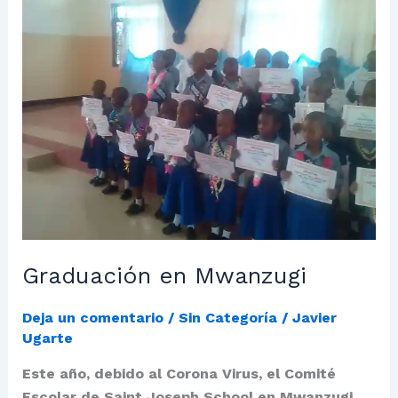
en
Mwanzugi
Graduación en Mwanzugi
Deja un comentario
/
Sin Categoría
/
Javier
Ugarte
Este año, debido al Corona Virus, el Comité
Escolar de Saint Joseph School en Mwanzugi