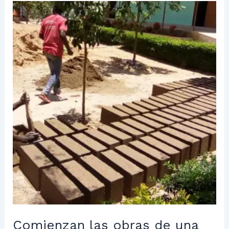
Comienzan
las
obras
de
una
nueva
aula
en
Saint
Joseph
Comienzan las obras de una