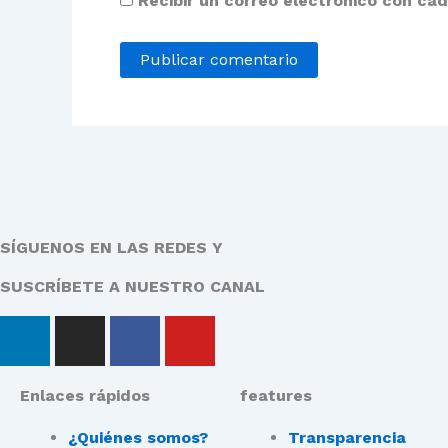
Recibir un correo electrónico con ca
SÍGUENOS EN LAS REDES Y
SUSCRÍBETE A NUESTRO CANAL
L
I
F
Y
i
n
a
o
n
s
c
u
Enlaces rápidos
features
k
t
e
t
e
a
b
u
¿Quiénes somos?
Transparencia