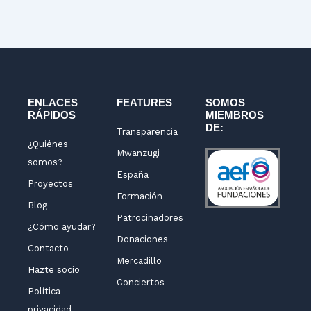
k
t
e
t
e
a
b
u
d
g
o
b
i
r
o
e
n
a
k
m
-
ENLACES
FEATURES
SOMOS
RÁPIDOS
MIEMBROS
f
DE:
Transparencia
¿Quiénes
Mwanzugi
somos?
España
Proyectos
Formación
Blog
Patrocinadores
¿Cómo ayudar?
Donaciones
Contacto
Mercadillo
Hazte socio
Conciertos
Política
privacidad